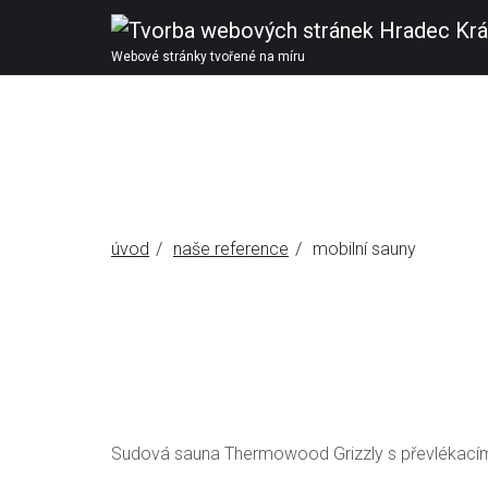
Webové stránky tvořené na míru
úvod
naše reference
mobilní sauny
Sudová sauna Thermowood Grizzly s převlékací