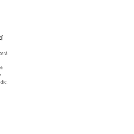
Í
terá
ch
y
dic,