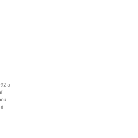
992 a
ní
hou
vé